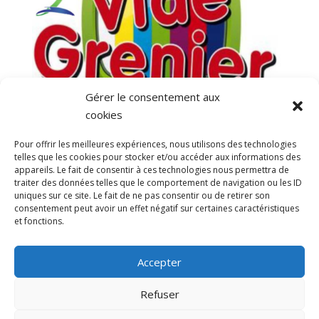
Gérer le consentement aux
cookies
Le F. C. Maurin organise son Vide Grenier du
Pour offrir les meilleures expériences, nous utilisons des technologies
printemps
telles que les cookies pour stocker et/ou accéder aux informations des
par
SKHIRI F.
|
10 Mar, 2023
|
Actualités
appareils. Le fait de consentir à ces technologies nous permettra de
traiter des données telles que le comportement de navigation ou les ID
Rendez-vous le Dimanche 16 Avril 2023 de 5 h à 15
uniques sur ce site. Le fait de ne pas consentir ou de retirer son
consentement peut avoir un effet négatif sur certaines caractéristiques
h à la Place du Mail à MAURIN (Commune de
et fonctions.
LATTES)Comme d’habitude vous trouverez Buvette
et Restauration rapide toute la journée Tarif de
Accepter
l’emplacement de 5 m: 12 € Pour tout
renseignement et réservation,...
Refuser