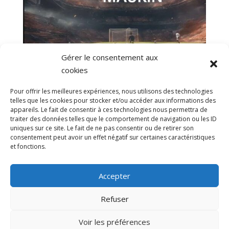
Gérer le consentement aux
cookies
Pour offrir les meilleures expériences, nous utilisons des technologies
⚽️ Bientôt l’heure de la reprise au FC Maurin ⚽️
telles que les cookies pour stocker et/ou accéder aux informations des
par
SKHIRI F.
|
30 Août, 2023
|
Actualités
appareils. Le fait de consentir à ces technologies nous permettra de
traiter des données telles que le comportement de navigation ou les ID
C’est bientôt l’heure de la reprise au FC Maurin ! ⚽️
uniques sur ce site. Le fait de ne pas consentir ou de retirer son
consentement peut avoir un effet négatif sur certaines caractéristiques
Lundi 28 Août à 18H00 pour les U14/U15 (
et fonctions.
2009.2010 ) ⚽️ Mardi 29 Août à 18H30 pour les
U16/U17 ( 2007.2008 ) ⚽️ Mercredi 30 Août à
Accepter
16H00 pour les U13 ( 2011 ) ⚽️ Mercredi 6
Septembre à 14H00 pour l’école de foot (...
Refuser
Voir les préférences