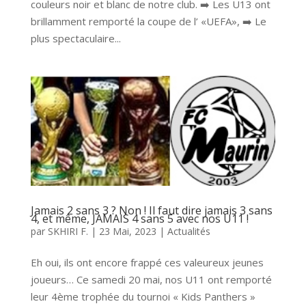
couleurs noir et blanc de notre club. ➡️ Les U13 ont
brillamment remporté la coupe de l’ «UEFA», ➡️ Le
plus spectaculaire...
Jamais 2 sans 3 ? Non ! Il faut dire jamais 3 sans
4, et même, JAMAIS 4 sans 5 avec nos U11 !
par
SKHIRI F.
|
23 Mai, 2023
|
Actualités
Eh oui, ils ont encore frappé ces valeureux jeunes
joueurs… Ce samedi 20 mai, nos U11 ont remporté
leur 4ème trophée du tournoi « Kids Panthers »