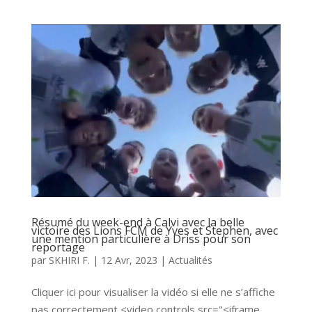
Résumé du week-end à Calvi avec la belle
victoire des Lions FCM de Yves et Stephen, avec
une mention particulière à Driss pour son
reportage
par
SKHIRI F.
|
12 Avr, 2023
|
Actualités
Cliquer ici pour visualiser la vidéo si elle ne s’affiche
pas correctement <video controls src="<iframe...