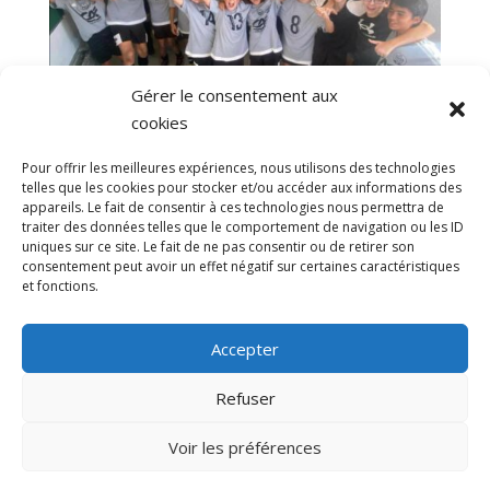
Gérer le consentement aux
cookies
Pour offrir les meilleures expériences, nous utilisons des technologies
Nos U15 s’investissent dans la vie du club…
telles que les cookies pour stocker et/ou accéder aux informations des
Bravo !
appareils. Le fait de consentir à ces technologies nous permettra de
par
SKHIRI F.
|
11 Oct, 2023
|
Actualités
traiter des données telles que le comportement de navigation ou les ID
uniques sur ce site. Le fait de ne pas consentir ou de retirer son
consentement peut avoir un effet négatif sur certaines caractéristiques
Ce mercredi, 5 de nos U15 n’ont pas hésité une
et fonctions.
seconde pour participer à l’encadrement des
séances d’entrainement des plus jeunes des U6
Accepter
aux U9.Suite à l’action de sensibilisation entreprise
par les éducateurs, dirigeants et le président sur...
Refuser
Voir les préférences