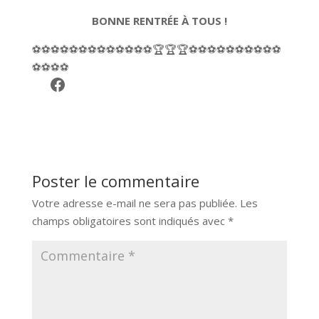
BONNE RENTRÉE À TOUS !
⚽️⚽️⚽️⚽️⚽️⚽️⚽️⚽️⚽️⚽️⚽️⚽️⚽️🏆🏆🏆⚽️⚽️⚽️⚽️⚽️⚽️⚽️⚽️⚽️⚽️
⚽️⚽️⚽️⚽️
Facebook
Poster le commentaire
Votre adresse e-mail ne sera pas publiée.
Les
champs obligatoires sont indiqués avec
*