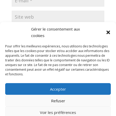
Gérer le consentement aux
Enregistrer mon nom, mon e-mail et mon site
cookies
dans le navigateur pour mon prochain commentaire.
Pour offrir les meilleures expériences, nous utilisons des technologies
telles que les cookies pour stocker et/ou accéder aux informations des
appareils. Le fait de consentir à ces technologies nous permettra de
traiter des données telles que le comportement de navigation ou les ID
uniques sur ce site. Le fait de ne pas consentir ou de retirer son
consentement peut avoir un effet négatif sur certaines caractéristiques
et fonctions.
Ce site utilise Akismet pour réduire les indésirables.
En savoir plus sur la façon dont les données de vos
Accepter
commentaires sont traitées
.
Refuser
Voir les préférences