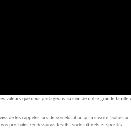
 les valeurs que nous partageons au sein de notre grande famille 
aviva de les rappeler lors de son élocution qui a suscité l’adhésion
nos prochains rendez-vous festifs, socioculturels et sportifs.