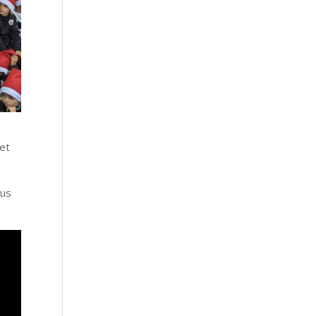
 et
ous