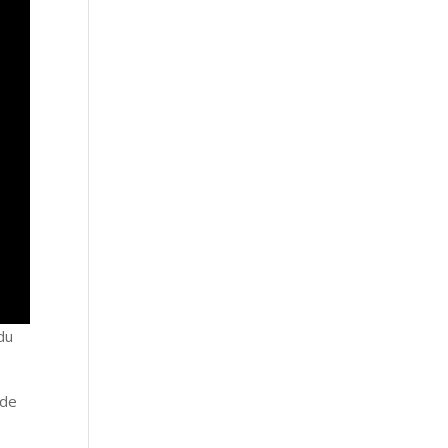
du
 de