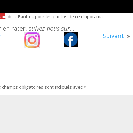
ain
, dit «
Paolo
» pour les photos de ce diaporama…
ien rater, s
uivez-nous sur
…
Suivant
»
r
s champs obligatoires sont indiqués avec
*