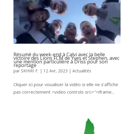
Résumé du week-end à Calvi avec la belle
victoire des Lions FCM de Yves et Stephen, avec
une mention particulière à Driss pour son
reportage
par
SKHIRI F.
|
12 Avr, 2023
|
Actualités
Cliquer ici pour visualiser la vidéo si elle ne s’affiche
pas correctement <video controls src="<iframe...