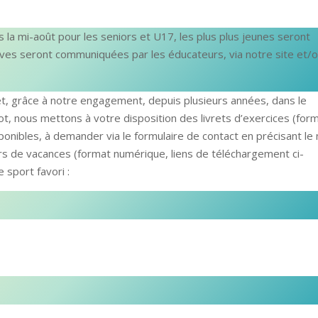
la mi-août pour les seniors et U17, les plus plus jeunes seront
tives seront communiquées par les éducateurs, via notre site et/
s et, grâce à notre engagement, depuis plusieurs années, dans le
, nous mettons à votre disposition des livrets d’exercices (for
onibles, à demander via le formulaire de contact en précisant le
ers de vacances (format numérique, liens de téléchargement ci-
 sport favori :