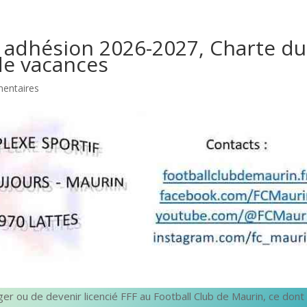
 / adhésion 2026-2027, Charte du
de vacances
entaires
r ou de devenir licencié FFF au Football Club de Maurin, ce dont