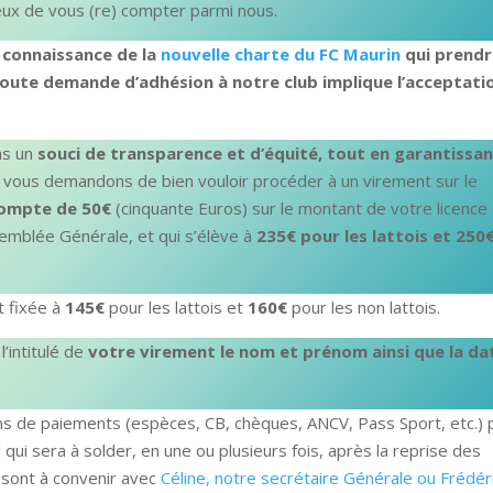
x de vous (re) compter parmi nous.
 connaissance de la
nouvelle charte du FC Maurin
qui prend
Toute demande d’adhésion à notre club implique l’acceptati
.
ans un
souci de transparence et d’équité, tout en garantissa
s vous demandons de bien vouloir procéder à un virement sur le
ompte de 50€
(cinquante Euros) sur le montant de votre licence
semblée Générale, et qui s’élève à
235€ pour les lattois et 250
t fixée à
145€
pour les lattois et
160€
pour les non lattois.
l’intitulé de
votre virement le nom et prénom ainsi que la da
ns de paiements (espèces, CB, chèques, ANCV, Pass Sport, etc.) 
qui sera à solder, en une ou plusieurs fois, après la reprise des
 sont à convenir avec
Céline, notre secrétaire Générale ou Frédéri