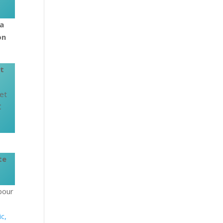
ra
on
nt
 et
€
te
pour
c,