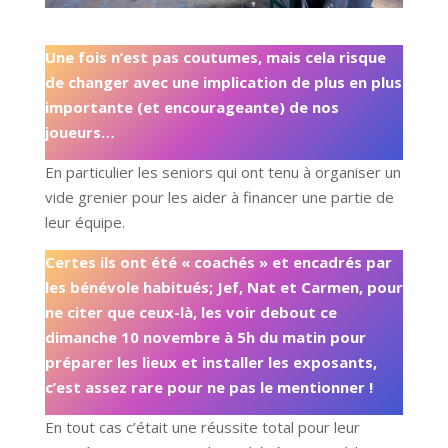
Une fois n’est pas coutumes, mais cela risque
de changer avec une implication de plus en plus
importante (et encourageante) de nos
joueurs…
En particulier les seniors qui ont tenu à organiser un
vide grenier pour les aider à financer une partie de
leur équipe.
Certes ils ont été « coachés » et encadrés par
les bénévole habitués; Jef, Nat et Carmen, pour
ne citer que ceux-là, les voir debout ce
dimanche 10 novembre à 5h du matin pour
préparer les lieux et installer les exposants,
c’est assez rare pour ne pas le mentionner !
En tout cas c’était une réussite total pour leur